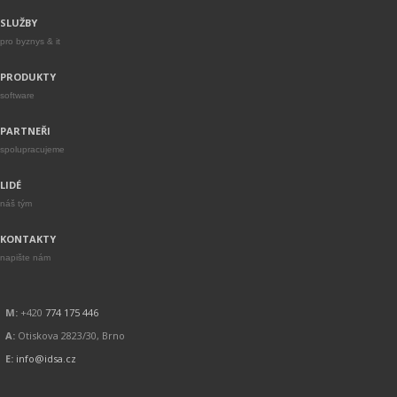
SLUŽBY
pro byznys & it
PRODUKTY
software
PARTNEŘI
spolupracujeme
LIDÉ
náš tým
KONTAKTY
napište nám
M:
+420
774 175 446
A:
Otiskova 2823/30, Brno
E:
info@idsa.cz