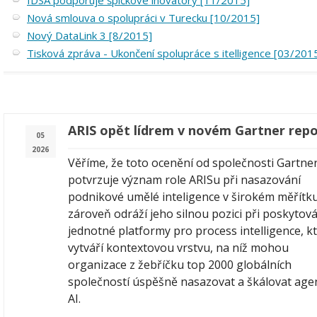
IDSA podporuje špičkové inovátory [11/2015]
Nová smlouva o spolupráci v Turecku [10/2015]
Nový DataLink 3 [8/2015]
Tisková zpráva - Ukončení spolupráce s itelligence [03/201
ARIS opět lídrem v novém Gartner rep
05
2026
Věříme, že toto ocenění od společnosti Gartne
potvrzuje význam role ARISu při nasazování
podnikové umělé inteligence v širokém měřítku
zároveň odráží jeho silnou pozici při poskytov
jednotné platformy pro process intelligence, k
vytváří kontextovou vrstvu, na níž mohou
organizace z žebříčku top 2000 globálních
společností úspěšně nasazovat a škálovat age
AI.