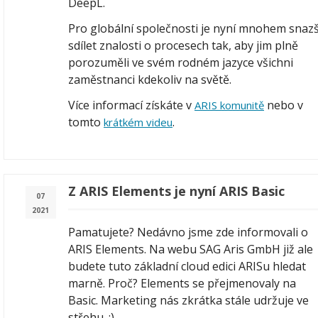
DeepL.
Pro globální společnosti je nyní mnohem snazš
sdílet znalosti o procesech tak, aby jim plně
porozuměli ve svém rodném jazyce všichni
zaměstnanci kdekoliv na světě.
Více informací získáte v
nebo v
ARIS komunitě
tomto
.
krátkém videu
Z ARIS Elements je nyní ARIS Basic
07
2021
Pamatujete? Nedávno jsme zde informovali o
ARIS Elements. Na webu SAG Aris GmbH již ale
budete tuto základní cloud edici ARISu hledat
marně. Proč? Elements se přejmenovaly na
Basic. Marketing nás zkrátka stále udržuje ve
střehu. :)