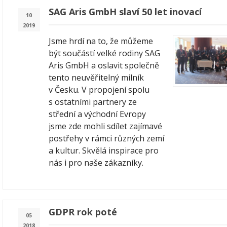
SAG Aris GmbH slaví 50 let inovací
10
2019
Jsme hrdí na to, že můžeme
být součástí velké rodiny SAG
Aris GmbH a oslavit společně
tento neuvěřitelný milník
v Česku. V propojení spolu
s ostatními partnery ze
střední a východní Evropy
jsme zde mohli sdílet zajímavé
postřehy v rámci různých zemí
a kultur. Skvělá inspirace pro
nás i pro naše zákazníky.
GDPR rok poté
05
2018