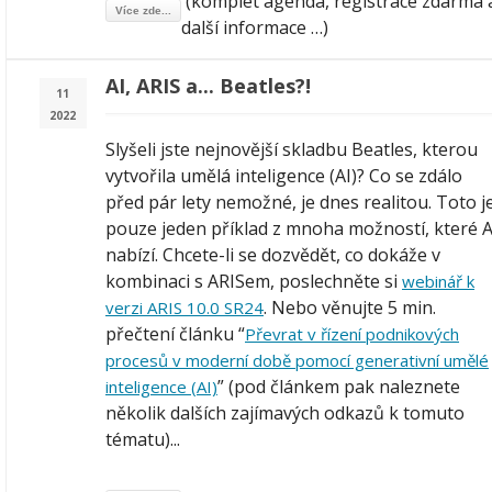
(komplet agenda, registrace zdarma 
Více zde...
další informace …)
AI, ARIS a... Beatles?!
11
2022
Slyšeli jste nejnovější skladbu Beatles, kterou
vytvořila umělá inteligence (AI)? Co se zdálo
před pár lety nemožné, je dnes realitou. Toto j
pouze jeden příklad z mnoha možností, které A
nabízí. Chcete-li se dozvědět, co dokáže v
kombinaci s ARISem, poslechněte si
webinář k
. Nebo věnujte 5 min.
verzi ARIS 10.0 SR24
přečtení článku “
Převrat v řízení podnikových
procesů v moderní době pomocí generativní umělé
” (pod článkem pak naleznete
inteligence (AI)
několik dalších zajímavých odkazů k tomuto
tématu)...