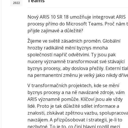
Teams
2022
Nový ARIS 10 SR 18 umožňuje integrovat ARIS
procesy přímo do Microsoft Teams. Proč nám 
přijde zajímavé a důležité?
Žijeme ve světě zásadních proměn. Globální
hrozby radikálně mění byznys mnoha
společností napříč odvětvími. Ty jsou pak
nuceny významně transformovat své stávající
byznys procesy, aby doslova přežily. Externí tla
na permanentní změnu je velký jako nikdy dříve
V transformačních projektech, kde se mění
byznys procesy a na ně navázané zdroje, vám
ARIS významně pomůže. Klíčoví jsou ale vždy
lidé. Proto je tak důležité sdílet informace a
znalosti, získávat zpětnou vazbu, spolupracov
navzájem. A přizpůsobovat i strategii, je-li to
nezbytné. To je to, co činí hlavní rozdíl mezi