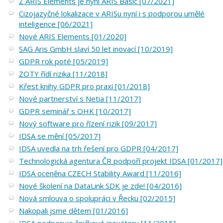
Z ARIS Elements je nyní ARIS Basic [07/2021]
Cizojazyčné lokalizace v ARISu nyní i s podporou umělé
inteligence [06/2021]
Nové ARIS Elements [01/2020]
SAG Aris GmbH slaví 50 let inovací [10/2019]
GDPR rok poté [05/2019]
ZOTY řídí rizika [11/2018]
Křest knihy GDPR pro praxi [01/2018]
Nové partnerství s Netia [11/2017]
GDPR seminář s OHK [10/2017]
Nový software pro řízení rizik [09/2017]
IDSA se mění [05/2017]
IDSA uvedla na trh řešení pro GDPR [04/2017]
Technologická agentura ČR podpoří projekt IDSA [01/2017]
IDSA oceněna CZECH Stability Award [11/2016]
Nové školení na DataLink SDK je zde! [04/2016]
Nová smlouva o spolupráci v Řecku [02/2015]
Nakopali jsme dětem [01/2016]