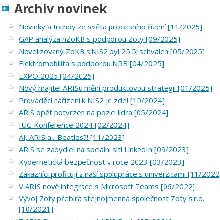
Archiv novinek
Novinky a trendy ze světa procesního řízení [11/2025]
GAP analýza nZoKB s podporou Zoty [09/2025]
Novelizovaný ZoKB s NIS2 byl 25.5. schválen [05/2025]
Elektromobilita s podporou NRB [04/2025]
EXPO 2025 [04/2025]
Nový majitel ARISu mění produktovou strategii [01/2025]
Prováděcí nařízení k NIS2 je zde! [10/2024]
ARIS opět potvrzen na pozici lídra [05/2024]
IUG Konference 2024 [02/2024]
AI, ARIS a... Beatles?! [11/2023]
ARIS se zabydlel na sociální síti LinkedIn [09/2023]
Kybernetická bezpečnost v roce 2023 [03/2023]
Zákazníci profitují z naší spolupráce s univerzitami [11/2022
V ARIS nově integrace s Microsoft Teams [06/2022]
Vývoj Zoty přebírá stejnojmenná společnost Zoty s.r.o.
[10/2021]