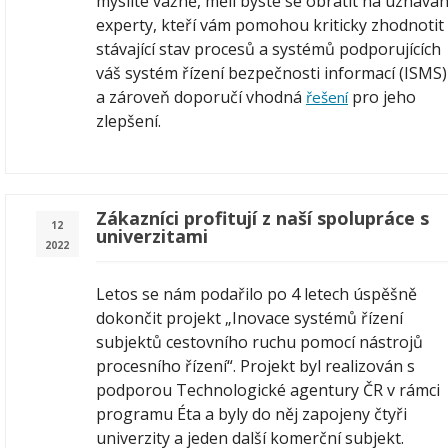
myslíte vážně, měli byste se obrátit na uznáva
experty, kteří vám pomohou kriticky zhodnotit
stávající stav procesů a systémů podporujících
váš systém řízení bezpečnosti informací (ISMS)
a zároveň doporučí vhodná
pro jeho
řešení
zlepšení.
Zákazníci profitují z naší spolupráce s
12
univerzitami
2022
Letos se nám podařilo po 4 letech úspěšně
dokončit projekt „Inovace systémů řízení
subjektů cestovního ruchu pomocí nástrojů
procesního řízení“. Projekt byl realizován s
podporou Technologické agentury ČR v rámci
programu Éta a byly do něj zapojeny čtyři
univerzity a jeden další komerční subjekt.