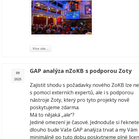
Více zde...
GAP analýza nZoKB s podporou Zoty
09
2025
Zajistit shodu s požadavky nového ZoKB lze ne
s pomocí externích expertů, ale i s podporou
nástroje Zoty, který pro tyto projekty nově
poskytujeme zdarma.
Má to nějaká „ale“?
Jediné omezení je časové. Jednoduše si řeknete
dlouho bude Vaše GAP analýza trvat a my Vám
minimálně po tuto dobu poskytneme plné lice