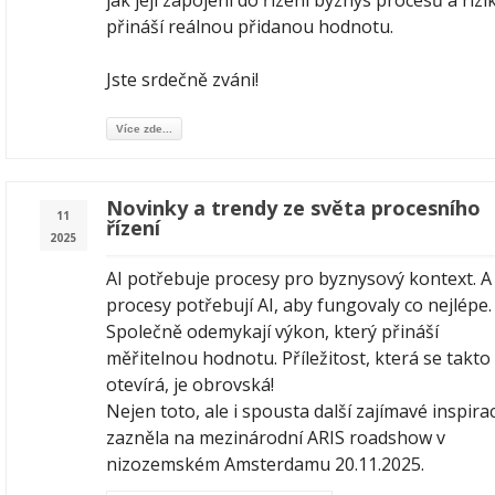
jak její zapojení do řízení byznys procesů a rizi
přináší reálnou přidanou hodnotu.
Jste srdečně zváni!
Více zde...
Novinky a trendy ze světa procesního
11
řízení
2025
AI potřebuje procesy pro byznysový kontext. A
procesy potřebují AI, aby fungovaly co nejlépe.
Společně odemykají výkon, který přináší
měřitelnou hodnotu. Příležitost, která se takto
otevírá, je obrovská!
Nejen toto, ale i spousta další zajímavé inspira
zazněla na mezinárodní ARIS roadshow v
nizozemském Amsterdamu 20.11.2025.