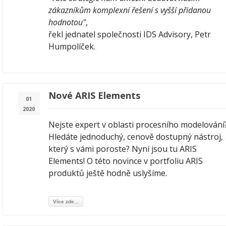
zákazníkům komplexní řešení s vyšší přidanou
hodnotou"
,
řekl jednatel společnosti IDS Advisory, Petr
Humpolíček.
Nové ARIS Elements
01
2020
Nejste expert v oblasti procesního modelování
Hledáte jednoduchý, cenově dostupný nástroj,
který s vámi poroste? Nyní jsou tu ARIS
Elements! O této novince v portfoliu ARIS
produktů ještě hodně uslyšíme.
Více zde...