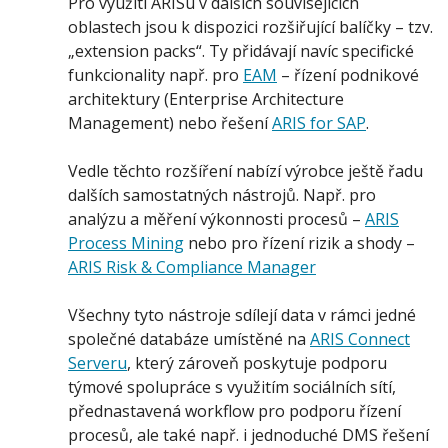
Pro využití ARISu v dalších souvisejících
oblastech jsou k dispozici rozšiřující balíčky – tzv.
„extension packs“. Ty přidávají navíc specifické
funkcionality např. pro
EAM
– řízení podnikové
architektury (Enterprise Architecture
Management) nebo řešení
ARIS for SAP
.
Vedle těchto rozšíření nabízí výrobce ještě řadu
dalších samostatných nástrojů. Např. pro
analýzu a měření výkonnosti procesů –
ARIS
Process Mining
nebo pro řízení rizik a shody –
ARIS Risk & Compliance Manager
Všechny tyto nástroje sdílejí data v rámci jedné
společné databáze umístěné na
ARIS Connect
Serveru
, který zároveň poskytuje podporu
týmové spolupráce s využitím sociálních sítí,
přednastavená workflow pro podporu řízení
procesů, ale také např. i jednoduché DMS řešení