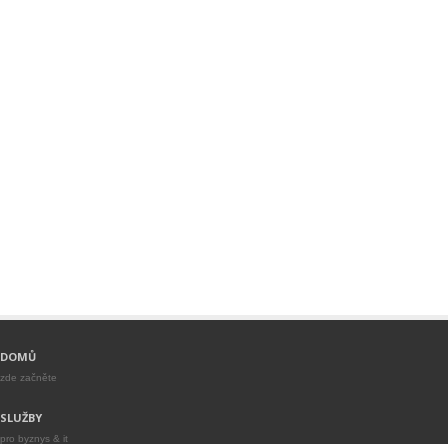
DOMŮ
zde začněte
SLUŽBY
pro byznys & it