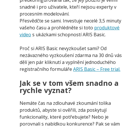
předkonfigurována tak, že její použití je velmi
snadné i pro uživatele, kteří nejsou experty v
procesním modelování.
Přesvědčte se sami. Investuje necelé 3,5 minuty
vašeho času a prohlédněte si toto
produktové
video
s ukázkami schopností ARIS Basic.
Proč si ARIS Basic nevyzkoušet sami? Od
nezávazného vyzkoušení zdarma na 30 dnů vás
dělí jen pár kliknutí a vyplnění jednoduchého
registračního formuláře
ARIS Basic – Free trial.
Jak se v tom všem snadno a
rychle vyznat?
Nemáte čas na zdlouhavé zkoumání tolika
produktů, abyste si ověřili, zda poskytují
funkcionality, které potřebujete? Nebo je
porovnali s nabídkou konkurence? Pak se vám