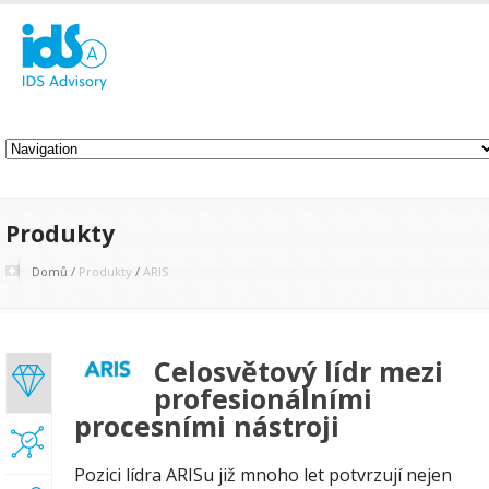
Produkty
Domů
/
Produkty
/
ARIS
Celosvětový lídr mezi
ARIS
profesionálními
procesními nástroji
ZOTY
Pozici lídra ARISu již mnoho let potvrzují nejen